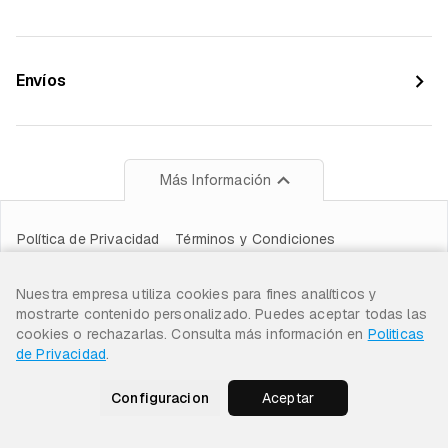
Envíos
Más Información
Política de Privacidad
Términos y Condiciones
Copyright © 2021-2025 Classic Jeans Shops S.A.S.
Nuestra empresa utiliza cookies para fines analíticos y
Calle 46 No. 52-39 Barranquilla, Colombia
mostrarte contenido personalizado. Puedes aceptar todas las
cookies o rechazarlas. Consulta más información en
Politicas
de Privacidad
.
Configuracion
Aceptar