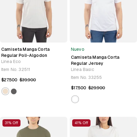
Camiseta Manga Corta
Nuevo
Regular Poli-Algodon
Camiseta Manga Corta
Linea Eco
Regular Jersey
Item No.
32511
Linea Basic
Item No.
33255
$27.500
$39.900
$17.500
$29.900
31% Off
41% Off