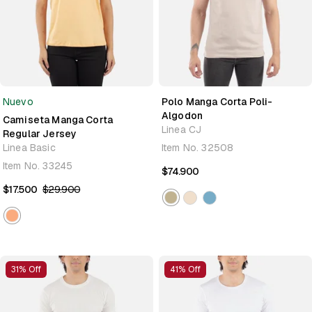
Nuevo
Polo Manga Corta Poli-
Algodon
Camiseta Manga Corta
Linea CJ
Regular Jersey
Linea Basic
Item No.
32508
Item No.
33245
$74.900
$17.500
$29.900
31% Off
41% Off