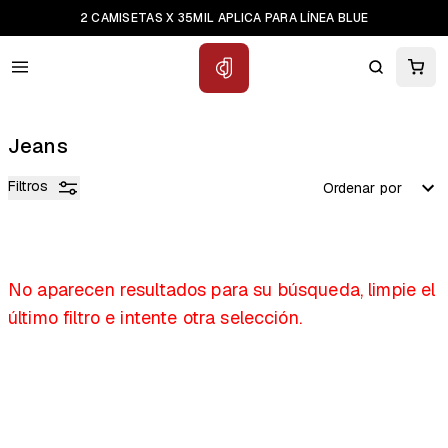
2 CAMISETAS X 35MIL APLICA PARA LÍNEA BLUE
Buscar
Carr
Carrito
Jeans
Filtros
Ordenar por
Tu carrito está vacío
No aparecen resultados para su búsqueda, limpie el
último filtro e intente otra selección.